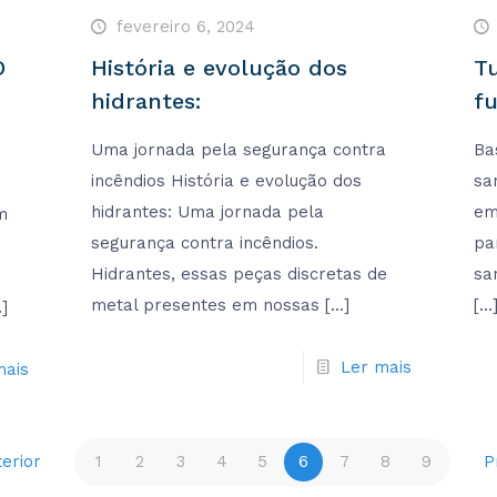
fevereiro 6, 2024
O
História e evolução dos
T
hidrantes:
fu
Uma jornada pela segurança contra
Ba
incêndios História e evolução dos
sa
hidrantes: Uma jornada pela
em
m
segurança contra incêndios.
pa
Hidrantes, essas peças discretas de
sa
metal presentes em nossas
[…]
[…
]
Ler mais
mais
terior
1
2
3
4
5
6
7
8
9
P