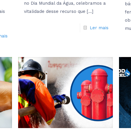
no Dia Mundial da Água, celebramos a
bá
ais
vitalidade desse recurso que
[…]
fe
ob
Ler mais
mu
mais